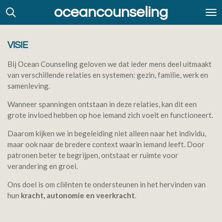
oceancounseling
Ga
direct
naar
de
VISIE
hoofdinhoud
Bij Ocean Counseling geloven we dat ieder mens deel uitmaakt
van verschillende relaties en systemen: gezin, familie, werk en
samenleving.
Wanneer spanningen ontstaan in deze relaties, kan dit een
grote invloed hebben op hoe iemand zich voelt en functioneert.
Daarom kijken we in begeleiding niet alleen naar het individu,
maar ook naar de bredere context waarin iemand leeft. Door
patronen beter te begrijpen, ontstaat er ruimte voor
verandering en groei.
Ons doel is om cliënten te ondersteunen in het hervinden van
hun
kracht, autonomie en veerkracht
.