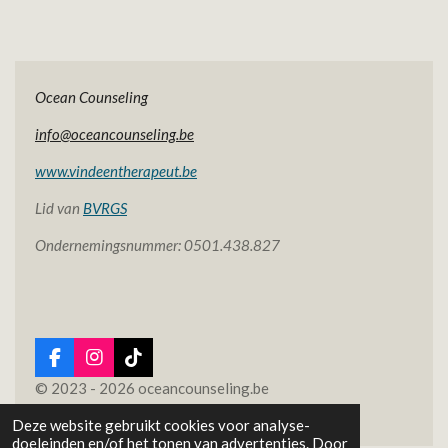
Ocean Counseling
info@oceancounseling.be
www.vindeentherapeut.be
Lid van
BVRGS
Ondernemingsnummer: 0501.438.827
F
I
T
a
n
i
© 2023 - 2026 oceancounseling.be
c
s
k
Powered by
JouwWeb
e
t
T
Deze website gebruikt cookies voor analyse-
b
a
o
doeleinden en/of het tonen van advertenties. Door